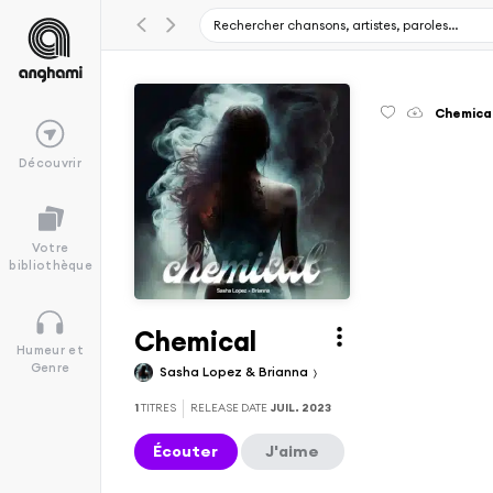
Chemica
Découvrir
Votre
bibliothèque
Chemical
Humeur et
Genre
Sasha Lopez & Brianna
1
TITRES
RELEASE DATE
JUIL. 2023
Écouter
J'aime