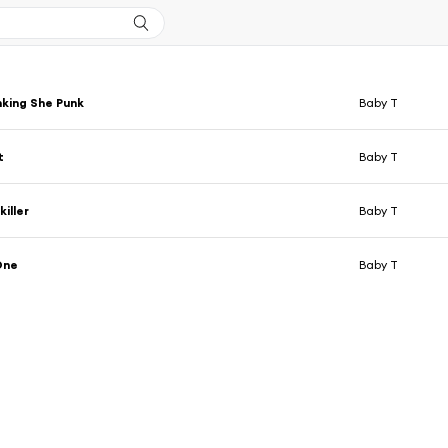
nking She Punk
Baby T
t
Baby T
iller
Baby T
One
Baby T