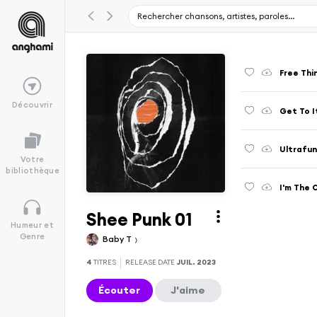
Free Thi
Découvrir
Get To I
Ultrafunk
Votre
bibliothèque
I'm The 
Shee Punk 01
Humeur et
Genre
Baby T
4
TITRES
RELEASE DATE
JUIL. 2023
Écouter
J'aime