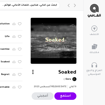
sitation
اكتشف
Life
yzantine
مكتبتك
Soaked
المزاج والنوع
Soaked
الموسيقي
Regret
Enru
6
أغاني
RELEASE DATE
أغسطس 2023
ettable
استمع
أعجبني