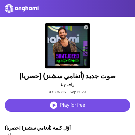
صوت جديد (أنغامي سشنز) [حصريا]
by زاف
4 SONGS
Sep 2023
Play for free
أوَّل كلمة (أنغامي سشنز) [حصرياً]
زاف