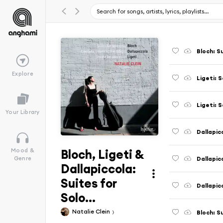
Bloch: Su
Explore
Ligeti: S
Your Library
Dallapic
Bloch, Ligeti &
Mood &
Genre
Dallapiccola:
Suites for
Solo...
Natalie Clein
Bloch: Su