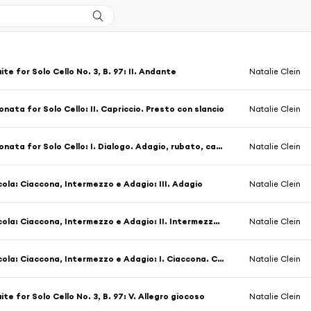
ite for Solo Cello No. 3, B. 97: II. Andante
Natalie Clein
onata for Solo Cello: II. Capriccio. Presto con slancio
Natalie Clein
Ligeti: Sonata for Solo Cello: I. Dialogo. Adagio, rubato, cantabile
Natalie Clein
cola: Ciaccona, Intermezzo e Adagio: III. Adagio
Natalie Clein
Dallapiccola: Ciaccona, Intermezzo e Adagio: II. Intermezzo. Allegro, con espressione drastica
Natalie Clein
Dallapiccola: Ciaccona, Intermezzo e Adagio: I. Ciaccona. Con larghezza
Natalie Clein
ite for Solo Cello No. 3, B. 97: V. Allegro giocoso
Natalie Clein