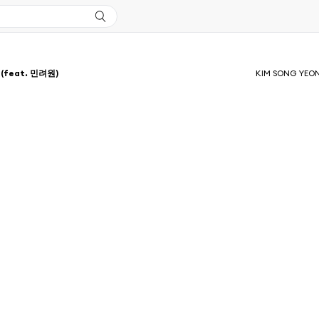
(feat. 민려원)
KIM SONG YEO