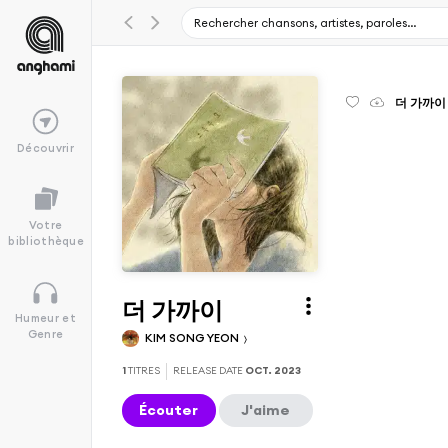
더 가까이 
Découvrir
Votre
bibliothèque
더 가까이
Humeur et
Genre
KIM SONG YEON
1
TITRES
RELEASE DATE
OCT. 2023
Écouter
J'aime