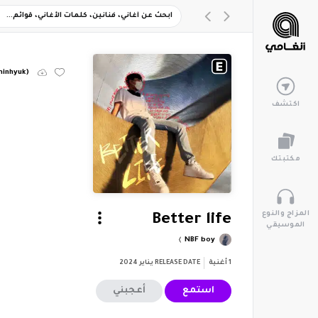
minhyuk)
اكتشف
مكتبتك
المزاج والنوع
Better life
الموسيقي
NBF boy
1
أغنية
RELEASE DATE
يناير 2024
استمع
أعجبني