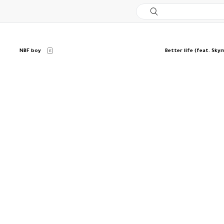
NBF boy
Better life (feat. Sky
E