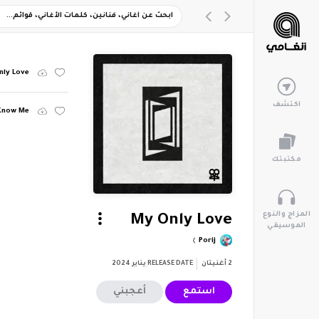
nly Love
اكتشف
 Know Me
مكتبتك
المزاج والنوع
My Only Love
الموسيقي
Porij
2
أغنيتان
RELEASE DATE
يناير 2024
استمع
أعجبني