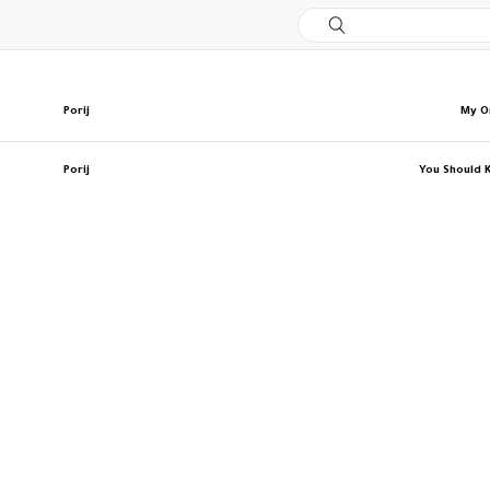
Porij
My O
Porij
You Should