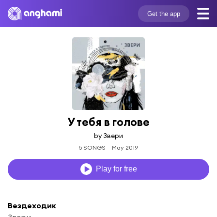
Get the app
У тебя в голове
by Звери
5 SONGS
May 2019
Play for free
Вездеходик
Звери