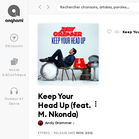
Keep You
Découvrir
Votre
bibliothèque
Keep Your
Humeur et
Head Up (feat.
Genre
M. Nkonda)
Andy Grammer
1
TITRES
RELEASE DATE
NOV. 2012