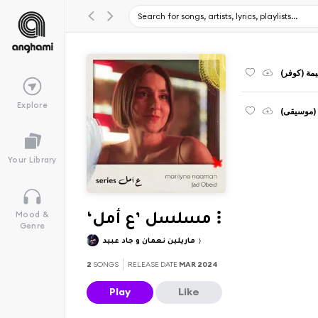
غيمة (كوفر
Explore
م (موسيقى
Your Library
Mood &
‘مسلسل ’ع أمل
Genre
ماريلين نعمان و جاد عبيد
2
SONGS
RELEASE DATE
MAR 2024
Play
Like