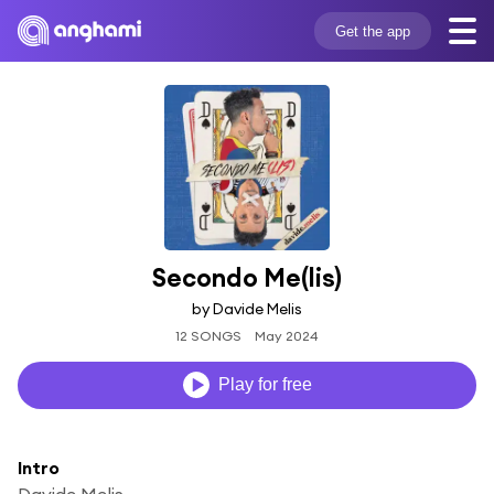
Get the app
Secondo Me(lis)
by Davide Melis
12 SONGS
May 2024
Play for free
Intro
Davide Melis