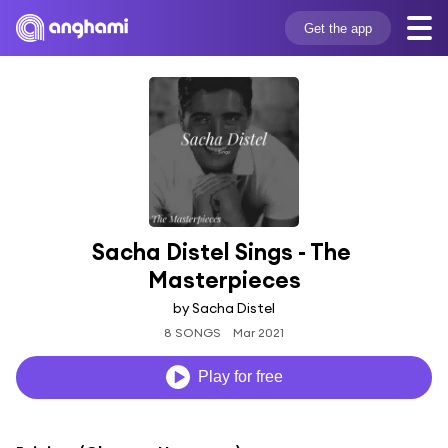
Get the app
Sacha Distel Sings - The 
Masterpieces
by Sacha Distel
8 SONGS
Mar 2021
Play for free