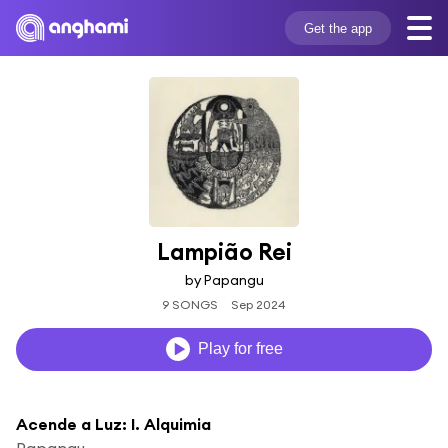
Get the app
Lampião Rei
by Papangu
9 SONGS
Sep 2024
Play for free
Acende a Luz: I. Alquimia
Papangu