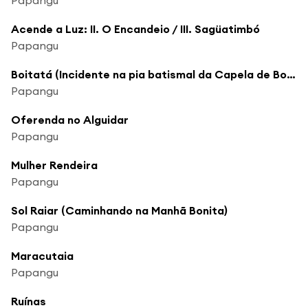
Acende a Luz: II. O Encandeio / III. Sagüatimbó
Papangu
Boitatá (Incidente na pia batismal da Capela de Bom Jesus dos Aflitos)
Papangu
Oferenda no Alguidar
Papangu
Mulher Rendeira
Papangu
Sol Raiar (Caminhando na Manhã Bonita)
Papangu
Maracutaia
Papangu
Ruínas