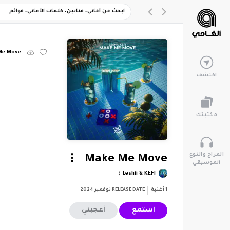
Me Move
اكتشف
مكتبتك
المزاج والنوع
Make Me Move
الموسيقي
Leshii & KEFI
1
أغنية
RELEASE DATE
نوفمبر 2024
استمع
أعجبني