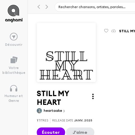
STILL M
Découvrir
Votre
bibliothèque
STILL MY
Humeur et
HEART
Genre
heartaake
1
TITRES
RELEASE DATE
JANV. 2025
Écouter
J'aime