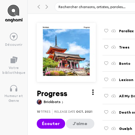
Parallax
Découvrir
Trees
Bonto
Votre
bibliothèque
Lexicon
Progress
All My 
Humeur et
Genre
Brickbats
10
TITRES
RELEASE DATE
OCT. 2021
Death or
Écouter
J'aime
Guelph