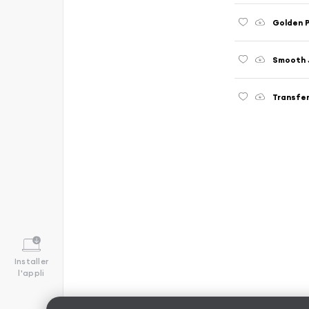
Golden P
Smooth 
Transfe
Installer
l'appli