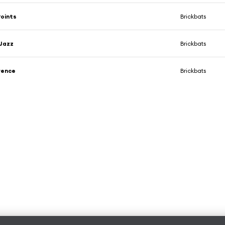
oints
Brickbats
Jazz
Brickbats
rence
Brickbats