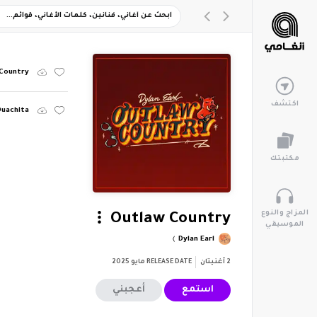
Country
اكتشف
Ouachita
مكتبتك
المزاج والنوع
Outlaw Country
الموسيقي
Dylan Earl
2
أغنيتان
RELEASE DATE
مايو 2025
استمع
أعجبني