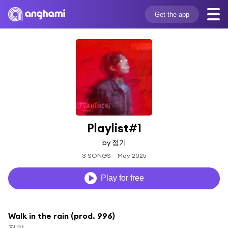
Get the app
Playlist#1
by 정기
3 SONGS
May 2025
Play for free
Walk in the rain (prod. 996)
정기