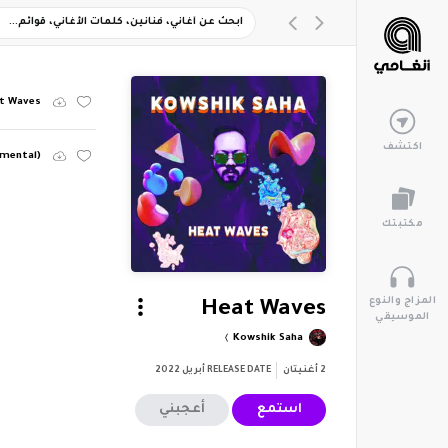
t Waves
اكتشف
umental)
مكتبتك
المزاج والنوع
Heat Waves
الموسيقي
Kowshik Saha
2
أغنيتان
RELEASE DATE
أبريل 2022
استمع
أعجبني