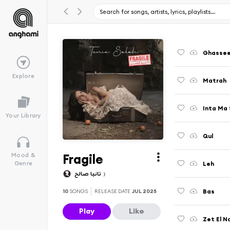
Ghassee
Explore
Matrah
Inta Ma 
Your Library
Qul
Fragile
Mood &
Leh
Genre
تانيا صالح
Bas
10
SONGS
RELEASE DATE
JUL 2025
Play
Like
Zet El 