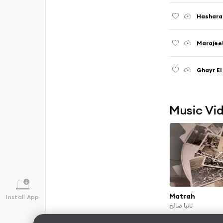
Hashara
Marajee
Ghayr E
Music Vi
Matrah
Install App
تانيا صالح