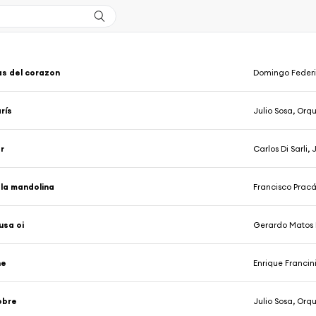
s del corazon
Domingo Federi
rís
Julio Sosa, Or
r
Carlos Di Sarli
la mandolina
Francisco Pracá
usa oi
Gerardo Matos R
he
Enrique Francini, 
obre
Julio Sosa, Orq