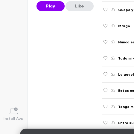
Play
Like
Guapo y
Margo
Nunca e
Toda mi 
La gayo
Estas co
Tengo m
Install App
Entre s