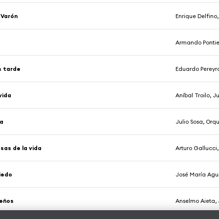
 Varón
Enrique Delfino
Armando Pontier
s tarde
Eduardo Pereyra
vida
Aníbal Troilo, 
la
Julio Sosa, Orq
sas de la vida
Arturo Gallucci
iedo
José María Agui
ueños
Anselmo Aieta, J