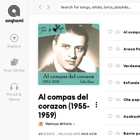
Al compa
Explore
Araca Pa
Verdema
Your Library
Enfunda 
Al compas del
Mood &
Che pap
Genre
corazon (1955-
1959)
Azabac
Various Artists
Barrio p
20
SONGS
RELEASE DATE
MAR 2018