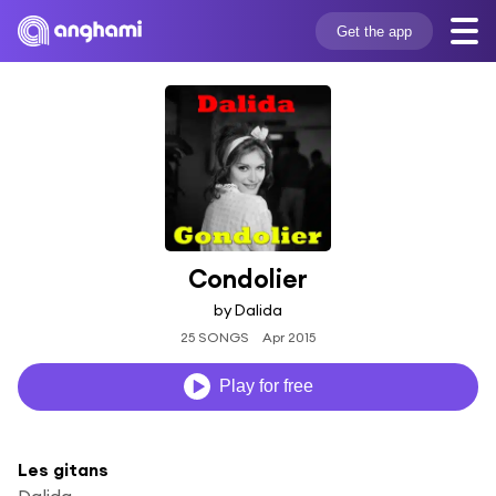
Get the app
Condolier
by Dalida
25 SONGS
Apr 2015
Play for free
Les gitans
Dalida