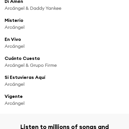
Di Amén
Arcángel & Daddy Yankee
Misterio
Arcángel
En Vivo
Arcángel
Cuánto Cuesta
Arcángel & Grupo Firme
Si Estuvieras Aquí
Arcángel
Vigente
Arcángel
Listen to millions of songs and