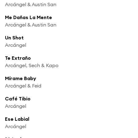
Arcángel & Austin San
Me Dañas La Mente
Arcángel & Austin San
Un Shot
Arcángel
Te Extraño
Arcángel, Sech & Kapo
Mírame Baby
Arcángel & Feid
Café Tibio
Arcángel
Ese Labial
Arcángel