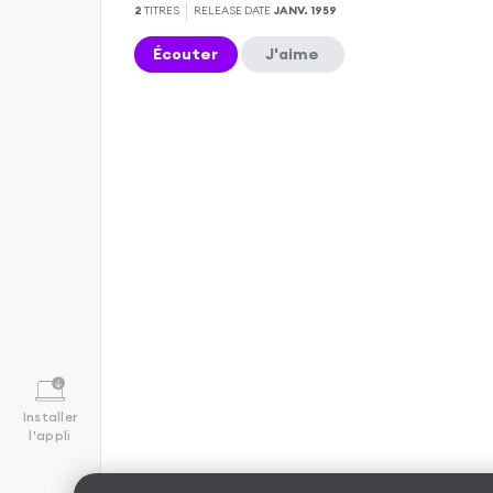
2
TITRES
RELEASE DATE
JANV. 1959
Écouter
J'aime
Installer
l'appli