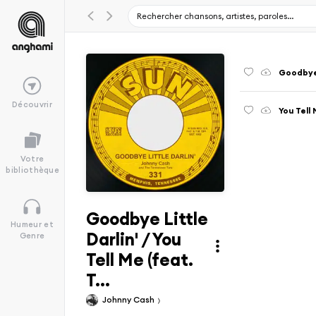
Goodbye 
Découvrir
You Tell
Votre
bibliothèque
Goodbye Little
Humeur et
Darlin' / You
Genre
Tell Me (feat.
T...
Johnny Cash