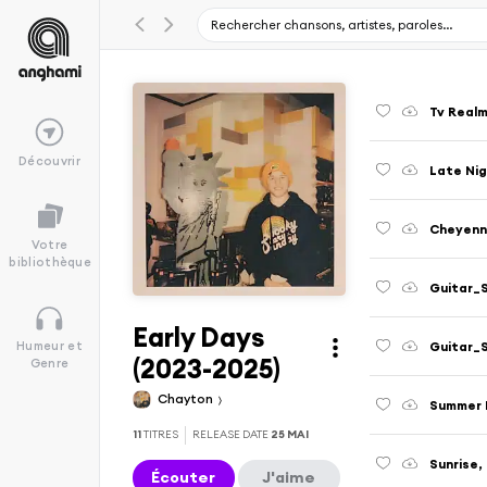
Tv Real
Découvrir
Late Ni
Cheyenn
Votre
bibliothèque
Guitar_
Early Days
Guitar_
Humeur et
(2023-2025)
Genre
Chayton
Summer 
11
TITRES
RELEASE DATE
25 MAI
Sunrise,
Écouter
J'aime