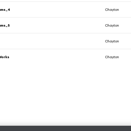
ums_4
Chayton
ums_5
Chayton
Chayton
Works
Chayton