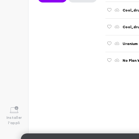
Cool_dr
Cool_dr
Uranium
No Plan 
Installer
l'appli