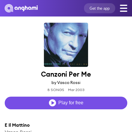
Get the app
Canzoni Per Me
by Vasco Rossi
8 SONGS
Mar 2003
Play for free
E Il Mattino
Vasco Rossi