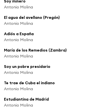
Soy minero
Antonio Molina
El agua del avellano (Pregón)
Antonio Molina
Adiós a España
Antonio Molina
María de los Remedios (Zambra)
Antonio Molina
Soy un pobre presidario
Antonio Molina
Te trae de Cuba el indiano
Antonio Molina
Estudiantina de Madrid
Antonio Molina