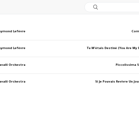
Raymond Lefèvre
Com
Raymond Lefèvre
Tu M'étais Destiné (You Are My 
Cavalli Orchestra
Piccolissima 
Cavalli Orchestra
Si Je Pouvais Revivre Un Jo