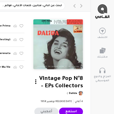
e Prima
اكتشف
Destiny)
Serenata
مكتبتك
ur Ma Vie
المزاج والنوع
Vintage Pop Nº8
الموسيقي
- EPs Collectors
Dalida
4
أغاني
RELEASE DATE
نوفمبر 1958
استمع
أعجبني