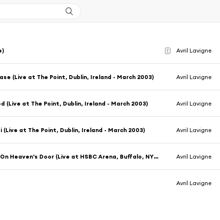
e)
Avril Lavigne
E
se (Live at The Point, Dublin, Ireland - March 2003)
Avril Lavigne
 (Live at The Point, Dublin, Ireland - March 2003)
Avril Lavigne
i (Live at The Point, Dublin, Ireland - March 2003)
Avril Lavigne
Knockin' On Heaven's Door (Live at HSBC Arena, Buffalo, NY - May 18, 2003)
Avril Lavigne
Avril Lavigne