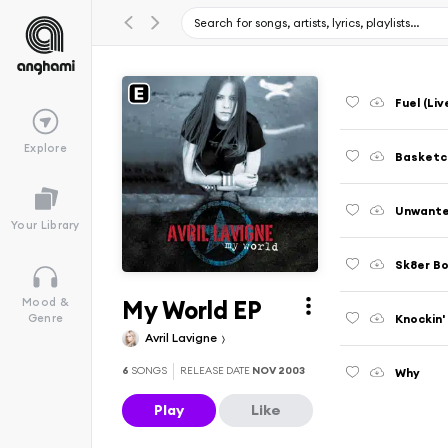
Fuel (Liv
Explore
Basketca
Unwanted
Your Library
Sk8er Bo
My World EP
Mood &
Genre
Avril Lavigne
6
SONGS
RELEASE DATE
NOV 2003
Why
Play
Like