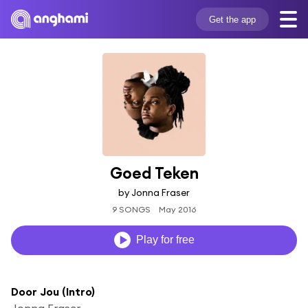
Get the app
Goed Teken
by Jonna Fraser
9 SONGS
May 2016
Play for free
Door Jou (Intro)
Jonna Fraser