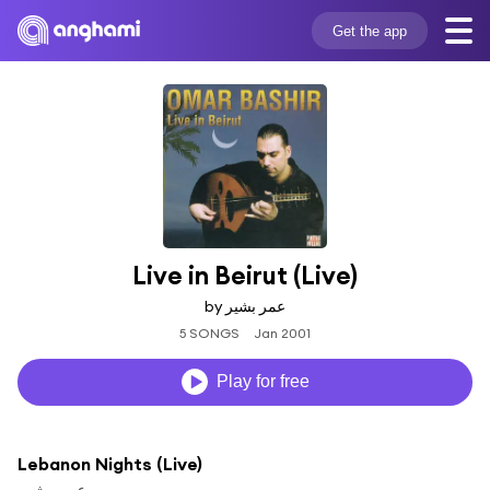
Get the app
Live in Beirut (Live)
by عمر بشير
5 SONGS
Jan 2001
Play for free
Lebanon Nights (Live)
عمر بشير