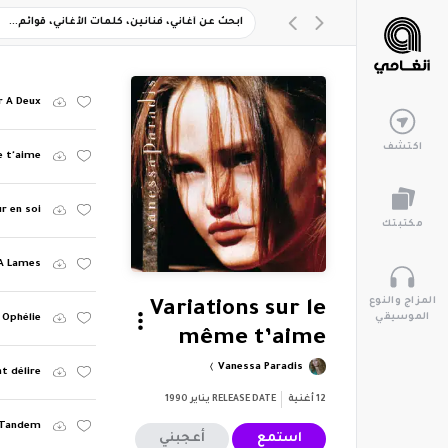
r A Deux
اكتشف
je t'aime
r en soi
مكتبتك
 A Lames
المزاج والنوع
Variations sur le
الموسيقي
Ophélie
même t’aime
Vanessa Paradis
t délire
12
أغنية
RELEASE DATE
يناير 1990
Tandem
استمع
أعجبني