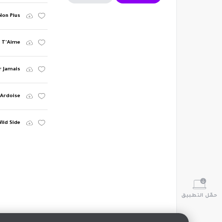
Non Plus
e T'Aime
 Jamais
Ardoise
ild Side
حمّل التطبيق