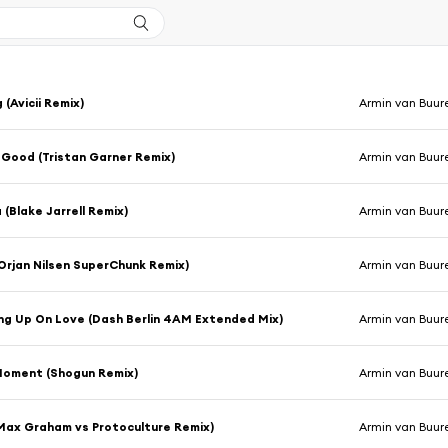
 (Avicii Remix)
Armin van Buur
 Good (Tristan Garner Remix)
Armin van Buur
 (Blake Jarrell Remix)
Armin van Buur
Orjan Nilsen SuperChunk Remix)
Armin van Buur
ng Up On Love (Dash Berlin 4AM Extended Mix)
Armin van Buur
Moment (Shogun Remix)
Armin van Buur
Max Graham vs Protoculture Remix)
Armin van Buur