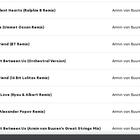
lent Hearts (Ralphie B Remix)
Armin van Buur
us (Ummet Ozcan Remix)
Armin van Buur
riend (BT Remix)
Armin van Buur
ht Between Us (Orchestral Version)
Armin van Buur
riend (16 Bit Lolitas Remix)
Armin van Buur
Love (Kyau & Albert Remix)
Armin van Buur
Alexander Popov Remix)
Armin van Buur
ht Between Us (Armin van Buuren's Great Strings Mix)
Armin van Buur