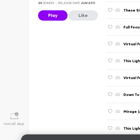
30
SONGS
RELEASE DATE
JUN 2011
These Si
Play
Like
Full Foc
Virtual F
This Lig
Virtual F
Down To 
Mirage (
Install App
This Lig