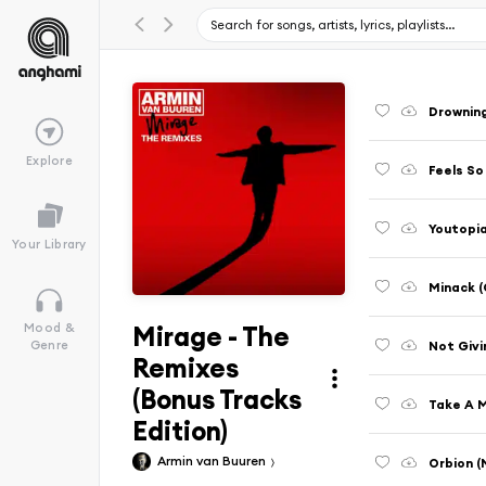
Drowning
Explore
Feels So
Youtopia
Your Library
Minack (
Mirage - The
Mood &
Not Givi
Genre
Remixes
(Bonus Tracks
Take A 
Edition)
Armin van Buuren
Orbion (