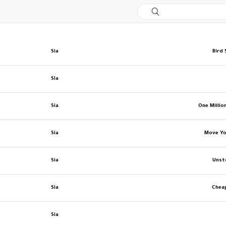
Sia
Bird 
Sia
Sia
One Millio
Sia
Move Yo
Sia
Unst
Sia
Cheap
Sia