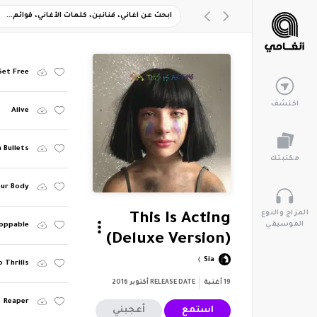
Set Free
اكتشف
Alive
n Bullets
مكتبتك
ur Body
المزاج والنوع
This Is Acting
الموسيقي
oppable
(Deluxe Version)
Sia
 Thrills
19
أغنية
RELEASE DATE
أكتوبر 2016
Reaper
استمع
أعجبني