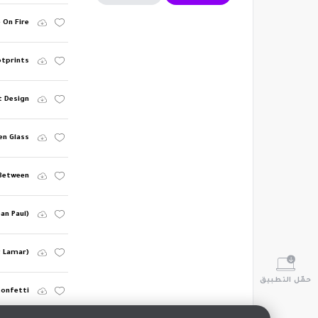
 On Fire
otprints
t Design
en Glass
Between
ean Paul)
k Lamar)
حمّل التطبيق
Confetti