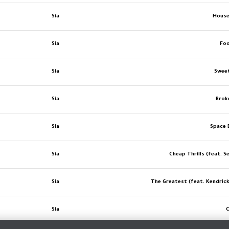
Sia
House
Sia
Fo
Sia
Swee
Sia
Brok
Sia
Space 
Sia
Cheap Thrills (feat. S
Sia
The Greatest (feat. Kendric
Sia