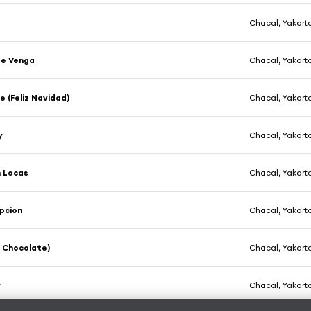
Chacal, Yakart
Se Venga
Chacal, Yakart
e (Feliz Navidad)
Chacal, Yakart
y
Chacal, Yakart
n Locas
Chacal, Yakart
pcion
Chacal, Yakart
. Chocolate)
Chacal, Yakart
r
Chacal, Yakart