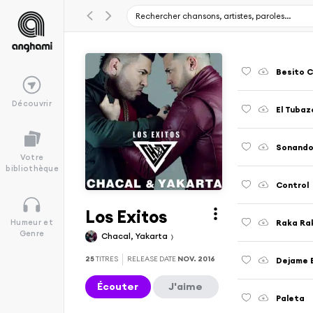
Besito 
Découvrir
El Tubaz
Sonando
Votre
bibliothèque
Control
Los Exitos
Raka Ra
Humeur et
Genre
Chacal, Yakarta
25
TITRES
RELEASE DATE
NOV. 2016
Dejame 
Écouter
J'aime
Paleta