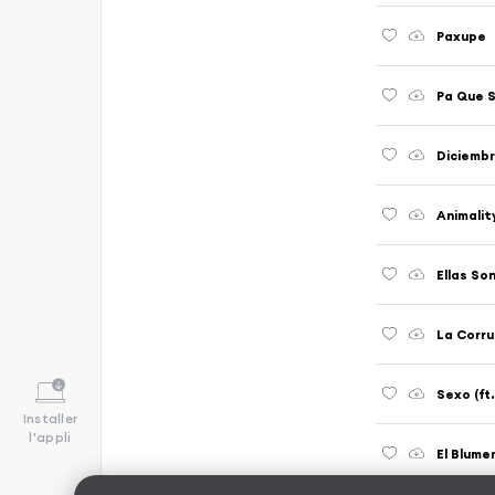
Paxupe
Pa Que 
Diciembr
Animalit
Ellas So
La Corru
Sexo (ft
Installer
l'appli
El Blume