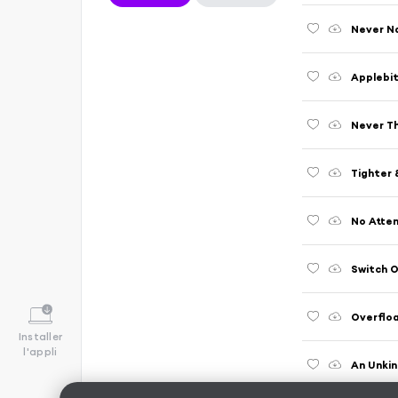
Never N
Applebi
Never T
Tighter 
No Atten
Switch 
Overflo
Installer
l'appli
An Unki