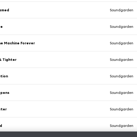
amed
Soundgarden
te
Soundgarden
he Machine Forever
Soundgarden
& Tighter
Soundgarden
tion
Soundgarden
Opens
Soundgarden
ater
Soundgarden
nd
Soundgarden