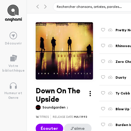
Pretty 
Découvrir
Rhinosa
Zero Ch
Votre
bibliothèque
Dusty
Down On The
Ty Cobb
Humeur et
Upside
Genre
Soundgarden
Blow Up 
16
TITRES
RELEASE DATE
MAI 1993
Burden 
Écouter
J'aime