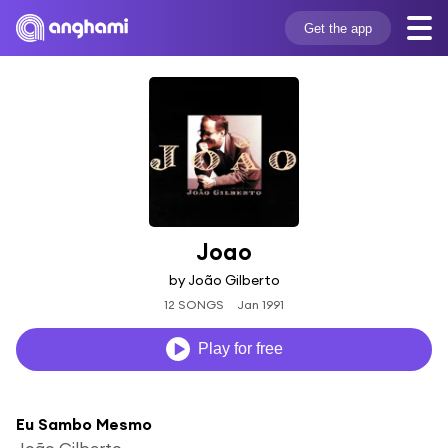
Get the app
Joao
by João Gilberto
12 SONGS
Jan 1991
Play for free
Eu Sambo Mesmo
João Gilberto