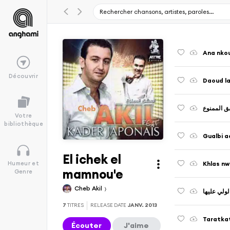
Ana nkoul
Découvrir
Daoud l
ق الممنوع
Votre
bibliothèque
Gualbi ac
El ichek el
Khlas nw
Humeur et
mamnou'e
Genre
Cheb Akil
ولي عليها
7
TITRES
RELEASE DATE
JANV. 2013
Taratkat
Écouter
J'aime