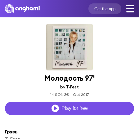
Get the app
Молодость 97'
by T-Fest
14 SONGS
Oct 2017
Play for free
Грязь
T-Fest