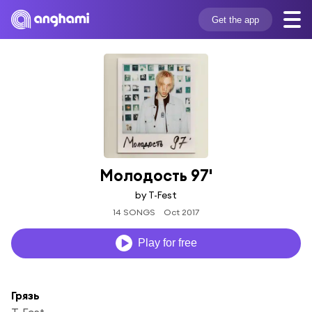
Get the app
Молодость 97'
by T-Fest
14 SONGS
Oct 2017
Play for free
Грязь
T-Fest