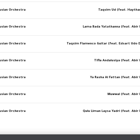
sian Orchestra
Taqsim Ud (feat. Haytha
sian Orchestra
Lama Bada Yatathanna (feat. Abir 
sian Orchestra
Taqsim Flamenco Guitar (feat. Edsart Udo 
sian Orchestra
Tifla Andalusiya (feat. Abir
sian Orchestra
Ya Rasha Al Fattan (feat. Abir
sian Orchestra
Muwwal (feat. Abir 
sian Orchestra
Qulu Liman Laysa Yadri (feat. Abir 