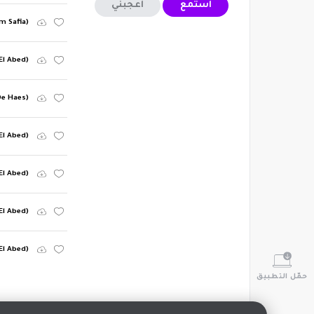
استمع
أعجبني
m Safia)
El Abed)
De Haes)
 El Abed)
 El Abed)
El Abed)
El Abed)
حمّل التطبيق