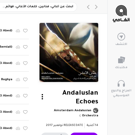
El Abed)
اكتشف
Semlali)
El Abed)
مكتبتك
Bughya
المزاج والنوع
Andalusian
الموسيقي
El Abed)
Echoes
Amsterdam Andalusian
 El Abed)
Orchestra
14
أغنية
RELEASE DATE
نوفمبر 2017
 El Abed)