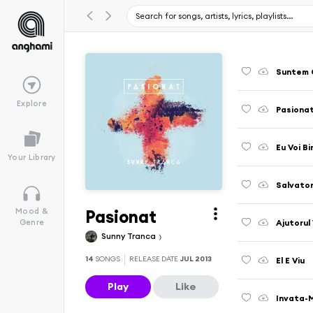
Suntem 
Explore
Pasiona
Eu Voi B
Your Library
Salvator
Pasionat
Mood &
Ajutorul
Genre
Sunny Tranca
14
SONGS
RELEASE DATE
JUL 2013
El E Viu
Play
Like
Invata-M