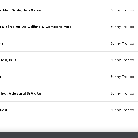
In Noi, Nadejdea Slavei
Sunny Tranca
a & El Ne Va Da Odihna & Comoara Mea
Sunny Tranca
ine
Sunny Tranca
Tau, Isus
Sunny Tranca
a
Sunny Tranca
alea, Adevarul Si Viata
Sunny Tranca
Iuda
Sunny Tranca