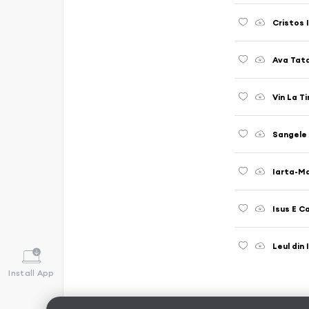
Cristos 
Ava Tat
Vin La T
Sangele 
Iarta-M
Isus E C
Leul din 
Install App