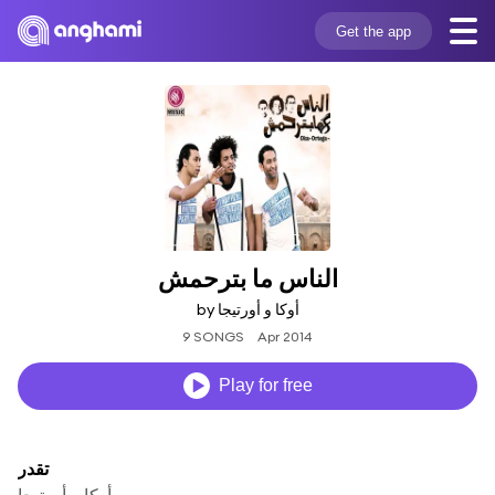
Get the app
الناس ما بترحمش
by أوكا و أورتيجا
9 SONGS
Apr 2014
Play for free
تقدر
أوكا و أورتيجا