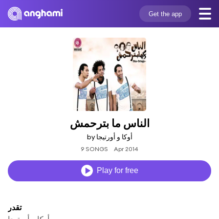
Get the app
الناس ما بترحمش
by أوكا و أورتيجا
9 SONGS
Apr 2014
Play for free
تقدر
أوكا و أورتيجا