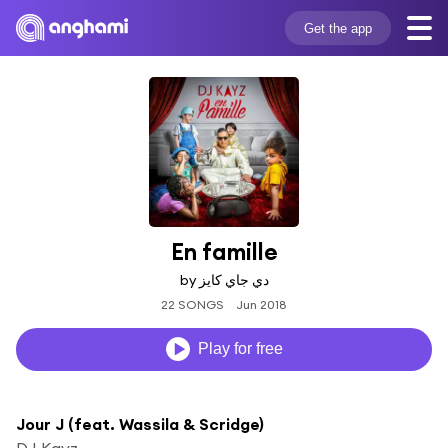
Get the app
En famille
by دي جاي كايز
22 SONGS
Jun 2018
Play for free
Jour J (feat. Wassila & Scridge)
DJ Kayz