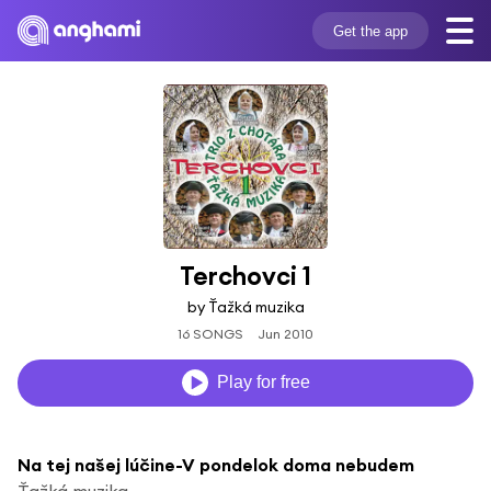
Get the app
Terchovci 1
by Ťažká muzika
16 SONGS
Jun 2010
Play for free
Na tej našej lúčine-V pondelok doma nebudem
Ťažká muzika