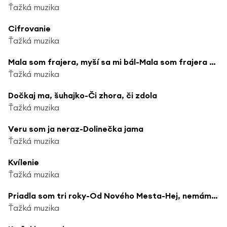
Ťažká muzika
Cifrovanie
Ťažká muzika
Mala som frajera, myší sa mi bál-Mala som frajera hodinára
Ťažká muzika
Dočkaj ma, šuhajko-Či zhora, či zdola
Ťažká muzika
Veru som ja neraz-Dolinečka jama
Ťažká muzika
Kvílenie
Ťažká muzika
Priadla som tri roky-Od Nového Mesta-Hej, nemám, nemám, de by vzala
Ťažká muzika