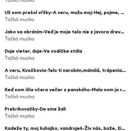
Už som prešol vŕšky-A veru, mužu moj-Hej, pojme, milý, pojme číčkať
Ťažká muzika
Jako sa obránim-Veď je moje telo nie z javora drevo-Mal som ja revolver
Ťažká muzika
Duje vieter, duje-Ve vodičke stála
Ťažká muzika
A veru, Kvočkovia-Telo ti narobím,mámilá, trápenia-De si sa podela-Boleli ma nohy
Ťažká muzika
Keď som išla včera večer z panského-Mala som ja rukávce
Ťažká muzika
Prekrikovačky-De sme žali
Ťažká muzika
Kadeže ty, moj šuhajko, vandruješ-Živ nás, bože, živ nás