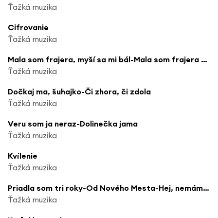
Ťažká muzika
Cifrovanie
Ťažká muzika
Mala som frajera, myší sa mi bál-Mala som frajera hodinára
Ťažká muzika
Dočkaj ma, šuhajko-Či zhora, či zdola
Ťažká muzika
Veru som ja neraz-Dolinečka jama
Ťažká muzika
Kvílenie
Ťažká muzika
Priadla som tri roky-Od Nového Mesta-Hej, nemám, nemám, de by vzala
Ťažká muzika