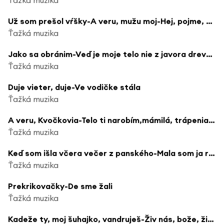
Už som prešol vŕšky-A veru, mužu moj-Hej, pojme, milý, pojme číčkať
Ťažká muzika
Jako sa obránim-Veď je moje telo nie z javora drevo-Mal som ja revolver
Ťažká muzika
Duje vieter, duje-Ve vodičke stála
Ťažká muzika
A veru, Kvočkovia-Telo ti narobím,mámilá, trápenia-De si sa podela-Boleli ma nohy
Ťažká muzika
Keď som išla včera večer z panského-Mala som ja rukávce
Ťažká muzika
Prekrikovačky-De sme žali
Ťažká muzika
Kadeže ty, moj šuhajko, vandruješ-Živ nás, bože, živ nás