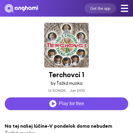
Get the app
Terchovci 1
by Ťažká muzika
16 SONGS
Jun 2010
Play for free
Na tej našej lúčine-V pondelok doma nebudem
Ťažká muzika