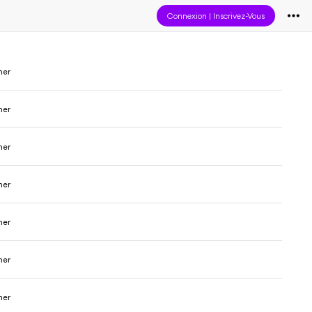
Connexion
|
Inscrivez-Vous
ner
ner
ner
ner
ner
ner
ner