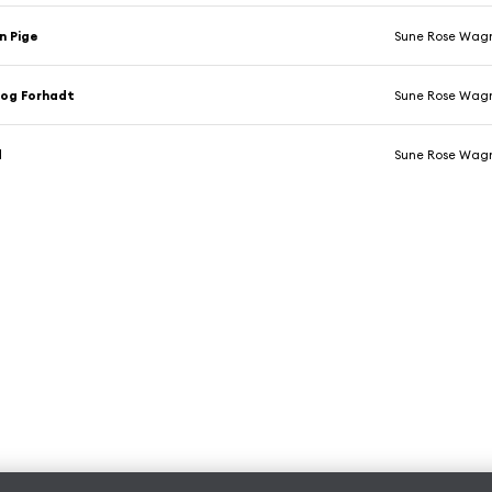
n Pige
Sune Rose Wag
 og Forhadt
Sune Rose Wag
d
Sune Rose Wag