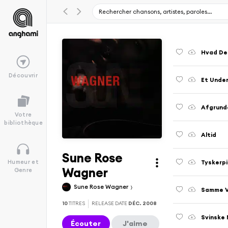
Hvad De
Découvrir
Et Under
Afgrund
Votre
bibliothèque
Altid
Sune Rose
Tyskerp
Humeur et
Wagner
Genre
Sune Rose Wagner
Samme V
10
TITRES
RELEASE DATE
DÉC. 2008
Svinske
Écouter
J'aime