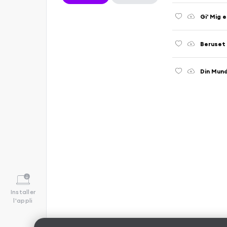
Gi' Mig e
Beruset
Din Mun
Installer
l'appli