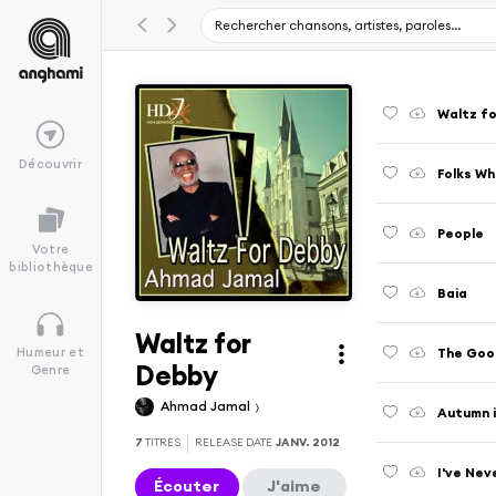
Waltz f
Découvrir
Folks Who
People
Votre
bibliothèque
Baia
Waltz for
The Goo
Humeur et
Debby
Genre
Ahmad Jamal
Autumn i
7
TITRES
RELEASE DATE
JANV. 2012
I've Nev
Écouter
J'aime